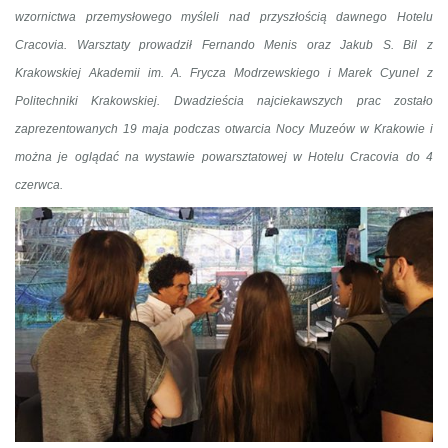
wzornictwa przemysłowego myśleli nad przyszłością dawnego Hotelu
Cracovia. Warsztaty prowadził Fernando Menis oraz Jakub S. Bil z
Krakowskiej Akademii im. A. Frycza Modrzewskiego i Marek Cyunel z
Politechniki Krakowskiej. Dwadzieścia najciekawszych prac zostało
zaprezentowanych 19 maja podczas otwarcia Nocy Muzeów w Krakowie i
można je oglądać na wystawie powarsztatowej w Hotelu Cracovia do 4
czerwca.