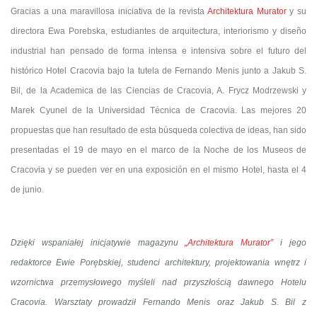
Gracias a una maravillosa iniciativa de la revista
Architektura Murator
y su
directora Ewa Porebska, estudiantes de arquitectura, interiorismo y diseño
industrial han pensado de forma intensa e intensiva sobre el futuro del
histórico Hotel Cracovia bajo la tutela de Fernando Menis junto a Jakub S.
Bil, de la Academica de las Ciencias de Cracovia, A. Frycz Modrzewski y
Marek Cyunel de la Universidad Técnica de Cracovia. Las mejores 20
propuestas que han resultado de esta búsqueda colectiva de ideas, han sido
presentadas el 19 de mayo en el marco de la Noche de los Museos de
Cracovia y se pueden ver en una exposición en el mismo Hotel, hasta el 4
de junio.
Dzięki wspaniałej inicjatywie magazynu
„Architektura Murator”
i jego
redaktorce Ewie Porębskiej, studenci architektury, projektowania wnętrz i
wzornictwa przemysłowego myśleli nad przyszłością dawnego Hotelu
Cracovia. Warsztaty prowadził Fernando Menis oraz Jakub S. Bil z