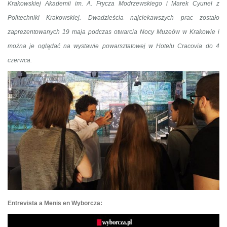
Krakowskiej Akademii im. A. Frycza Modrzewskiego i Marek Cyunel z
Politechniki Krakowskiej. Dwadzieścia najciekawszych prac zostało
zaprezentowanych 19 maja podczas otwarcia Nocy Muzeów w Krakowie i
można je oglądać na wystawie powarsztatowej w Hotelu Cracovia do 4
czerwca.
Entrevista a Menis en Wyborcza: