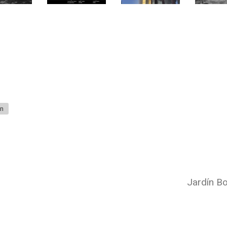
on
Jardín B