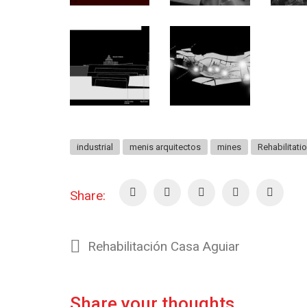
industrial
menis arquitectos
mines
Rehabilitati
Share:
Rehabilitación Casa Aguiar
Share your thoughts