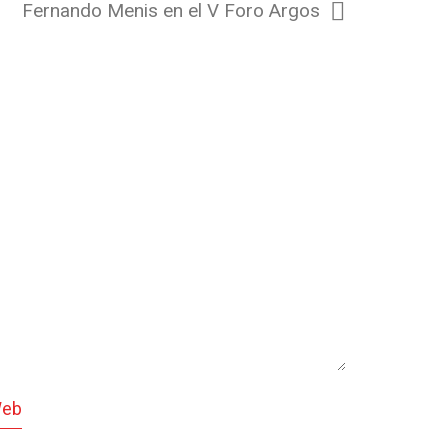
Fernando Menis en el V Foro Argos
eb