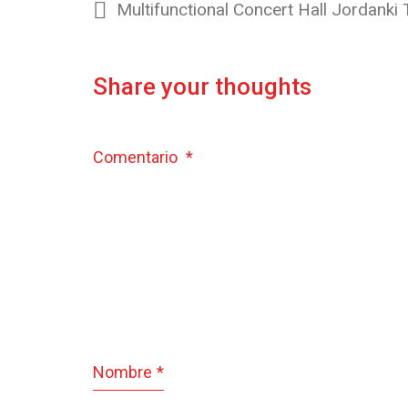
Multifunctional Concert Hall Jordanki
Share your thoughts
Comentario
*
Nombre
*