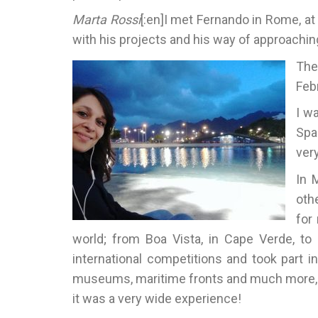
Marta Rossi
[:en]I met Fernando in Rome, at
with his projects and his way of approachin
The
Feb
I w
Spa
ver
In 
oth
for
world; from Boa Vista, in Cape Verde, to H
international competitions and took part in
museums, maritime fronts and much more, fr
it was a very wide experience!