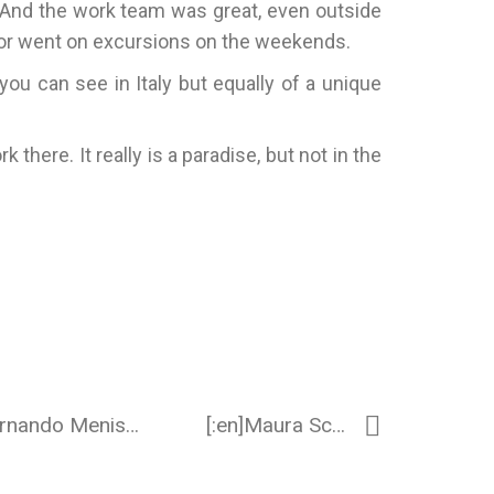
e! And the work team was great, even outside
r or went on excursions on the weekends.
you can see in Italy but equally of a unique
there. It really is a paradise, but not in the
[:es]Exposición: la galería AEDES de Berlín muestra los procesos creativos del arquitecto Fernando Menis [:en]Exhibition: The AEDES gallery in Berlin shows the creative processes of architect Fernando Menis[:]
[:en]Maura Schmitt: «THANK YOU»[:]