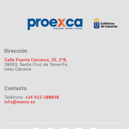
|
|
|
Dirección
Calle Puerta Canseco, 35, 2ºB,
38003, Santa Cruz de Tenerife,
Islas Canaria
Contacto
Teléfono:
+34 922-288838
info@menis.es