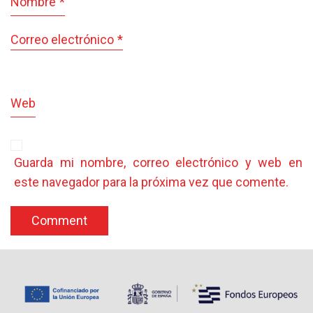
Nombre
*
Correo electrónico
*
Web
Guarda mi nombre, correo electrónico y web en
este navegador para la próxima vez que comente.
şans
vidobet
vidobet
vidobet
vidobet
casinolevant
casinolevant
casinolevant
vidobet
şans
casinolevant
casino
şans
casino
casino
casino
boostaro
casinolevant
şans
casinolevant
şanscasino
vidobet
vidobet
levant
galyabet
gorabet
gorabet
gorabet
vidobet
galyabet
gorabet
gorabet
nigeria
sports
casino
|
|
güncel
giriş
|
|
|
giriş
casino
giriş
şans
casino
levant
şans
şans
|
giriş
casino
giriş
|
|
giriş
casino
|
|
|
|
giriş
|
|
|
betting
betting
|
giriş
|
|
|
|
|
giriş
|
|
|
|
giriş
|
|
|
|
|