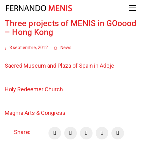
Three projects of MENIS in GOoood
– Hong Kong
3 septiembre, 2012
News
Sacred Museum and Plaza of Spain in Adeje
Holy Redeemer Church
Magma Arts & Congress
Share: